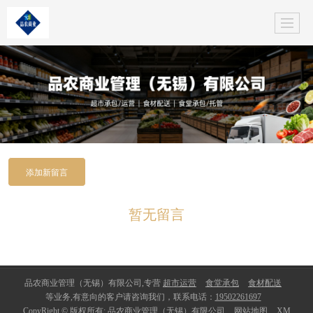
添加新留言
暂无留言
品农商业管理（无锡）有限公司,专营
超市运营
食堂承包
食材配送
等业务,有意向的客户请咨询我们，联系电话：
19502261697
CopyRight © 版权所有:
品农商业管理（无锡）有限公司
网站地图
XM