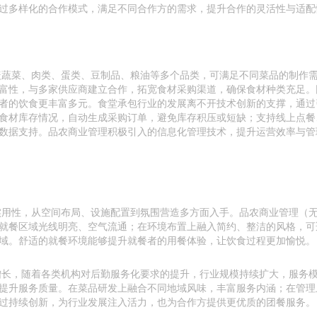
过多样化的合作模式，满足不同合作方的需求，提升合作的灵活性与适配
盖蔬菜、肉类、蛋类、豆制品、粮油等多个品类，可满足不同菜品的制作
富性，与多家供应商建立合作，拓宽食材采购渠道，确保食材种类充足。
者的饮食更丰富多元。食堂承包行业的发展离不开技术创新的支撑，通过
食材库存情况，自动生成采购订单，避免库存积压或短缺；支持线上点餐
数据支持。品农商业管理积极引入的信息化管理技术，提升运营效率与管
实用性，从空间布局、设施配置到氛围营造多方面入手。品农商业管理（
就餐区域光线明亮、空气流通；在环境布置上融入简约、整洁的风格，可
域。舒适的就餐环境能够提升就餐者的用餐体验，让饮食过程更加愉悦。
增长，随着各类机构对后勤服务化要求的提升，行业规模持续扩大，服务
提升服务质量。在菜品研发上融合不同地域风味，丰富服务内涵；在管理
过持续创新，为行业发展注入活力，也为合作方提供更优质的团餐服务。