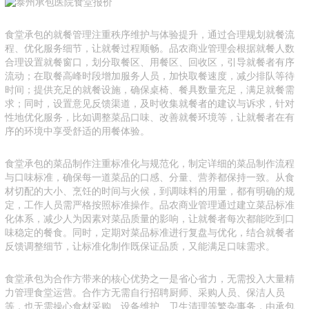
食堂承包的就餐管理注重秩序维护与体验提升，通过合理规划就餐流
程、优化服务细节，让就餐过程顺畅。品农商业管理会根据就餐人数
合理设置就餐窗口，划分取餐区、用餐区、回收区，引导就餐者有序
流动；在取餐高峰时段增加服务人员，加快取餐速度，减少排队等待
时间；提供充足的就餐设施，确保桌椅、餐具数量充足，满足就餐需
求；同时，设置意见反馈渠道，及时收集就餐者的建议与诉求，针对
性地优化服务，比如调整菜品口味、改善就餐环境等，让就餐者在有
序的环境中享受舒适的用餐体验。
食堂承包的菜品制作注重标准化与规范化，制定详细的菜品制作流程
与口味标准，确保每一道菜品的口感、分量、营养都保持一致。从食
材切配的大小、烹饪的时间与火候，到调味料的用量，都有明确的规
定，工作人员需严格按照标准操作。品农商业管理通过建立菜品标准
化体系，减少人为因素对菜品质量的影响，让就餐者每次都能吃到口
味稳定的餐食。同时，定期对菜品标准进行复盘与优化，结合就餐者
反馈调整细节，让标准化制作既保证品质，又能满足口味需求。
食堂承包为合作方带来的核心优势之一是省心省力，无需投入大量精
力管理食堂运营。合作方无需自行招聘厨师、采购人员、保洁人员
等，也无需操心食材采购、设备维护、卫生清理等繁杂事务，由承包