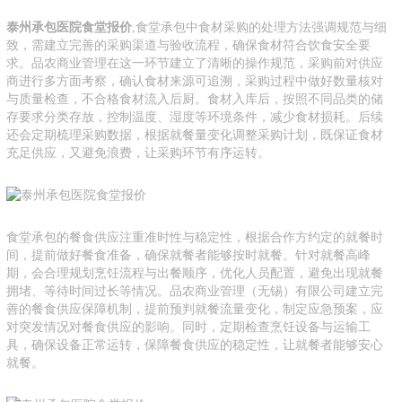
泰州承包医院食堂报价
,食堂承包中食材采购的处理方法强调规范与细
致，需建立完善的采购渠道与验收流程，确保食材符合饮食安全要
求。品农商业管理在这一环节建立了清晰的操作规范，采购前对供应
商进行多方面考察，确认食材来源可追溯，采购过程中做好数量核对
与质量检查，不合格食材流入后厨。食材入库后，按照不同品类的储
存要求分类存放，控制温度、湿度等环境条件，减少食材损耗。后续
还会定期梳理采购数据，根据就餐量变化调整采购计划，既保证食材
充足供应，又避免浪费，让采购环节有序运转。
食堂承包的餐食供应注重准时性与稳定性，根据合作方约定的就餐时
间，提前做好餐食准备，确保就餐者能够按时就餐。针对就餐高峰
期，会合理规划烹饪流程与出餐顺序，优化人员配置，避免出现就餐
拥堵、等待时间过长等情况。品农商业管理（无锡）有限公司建立完
善的餐食供应保障机制，提前预判就餐流量变化，制定应急预案，应
对突发情况对餐食供应的影响。同时，定期检查烹饪设备与运输工
具，确保设备正常运转，保障餐食供应的稳定性，让就餐者能够安心
就餐。