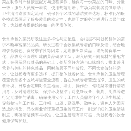
菜品制作时严格按照配方与流程操作，确保每一份菜品的口味、分量
一致；服务人员统一着装、使用规范用语，主动为就餐者提供帮助；
卫生清洁遵循固定流程，确保各个区域的清洁效果达标。标准化的服
务模式既保证了服务质量的稳定性，也便于对服务过程进行监督与优
化，为就餐者提供始终如一的优质体验。
食堂承包的菜品研发注重多样性与适配性，会根据不同就餐群体的需
求不断丰富菜品品类。研发过程中会收集就餐者的口味反馈，结合地
域饮食特色、食材季节性等因素，定期推出新菜品，避免餐食单一
化。品农商业管理组建的菜品研发团队，深入研究不同食材的搭配方
式，在保留经典菜品的基础上，创新烹饪方法与口味组合，推出兼具
营养与美味的特色菜品，同时兼顾不同年龄段、不同饮食偏好的需
求，让就餐者有更多选择，提升整体就餐体验。食堂承包的卫生管理
覆盖食堂各个区域与运营全流程，旨在为就餐者营造洁净、卫生的就
餐环境。日常会定期对食堂地面、墙面、操作台、储物架等进行清洁
消毒，及时清理垃圾，保持环境整洁；对烹饪设备、餐具、厨具等进
行定期维护与消毒，确保使用安全；工作人员需遵守个人卫生规范，
穿戴整洁的工作服、工作帽、口罩，勤洗手、勤换衣，避免人为因素
造成的污染。品农商业管理重视卫生管理工作，制定详细的卫生清洁
制度，明确清洁频率与标准，让卫生管理有章可循，为就餐者的饮食
健康保驾护航。