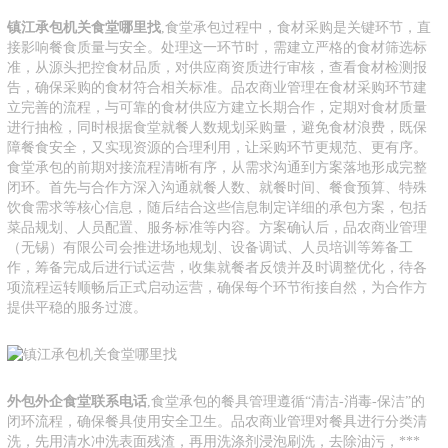
镇江承包机关食堂哪里找
,食堂承包过程中，食材采购是关键环节，直
接影响餐食质量与安全。处理这一环节时，需建立严格的食材筛选标
准，从源头把控食材品质，对供应商资质进行审核，查看食材检测报
告，确保采购的食材符合相关标准。品农商业管理在食材采购环节建
立完善的流程，与可靠的食材供应方建立长期合作，定期对食材质量
进行抽检，同时根据食堂就餐人数规划采购量，避免食材浪费，既保
障餐食安全，又实现资源的合理利用，让采购环节更规范、更有序。
食堂承包的前期对接流程清晰有序，从需求沟通到方案落地形成完整
闭环。首先与合作方深入沟通就餐人数、就餐时间、餐食预算、特殊
饮食需求等核心信息，随后结合这些信息制定详细的承包方案，包括
菜品规划、人员配置、服务标准等内容。方案确认后，品农商业管理
（无锡）有限公司会推进场地规划、设备调试、人员培训等筹备工
作，筹备完成后进行试运营，收集就餐者反馈并及时调整优化，待各
项流程运转顺畅后正式启动运营，确保每个环节衔接自然，为合作方
提供平稳的服务过渡。
外包外企食堂联系电话
,食堂承包的餐具管理遵循“清洁-消毒-保洁”的
闭环流程，确保餐具使用安全卫生。品农商业管理对餐具进行分类清
洗，先用清水冲洗表面残渣，再用洗涤剂浸泡刷洗，去除油污，***